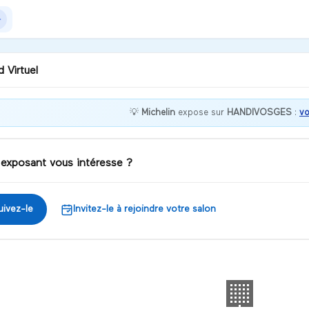
 Virtuel
💡
Michelin
expose sur
HANDIVOSGES
:
vo
our ! Bienvenue sur notre
nd Michelin. Comment
-je vous aider ?
 exposant vous intéresse ?
iscuter
uivez-le
Invitez-le à rejoindre votre salon
🏢