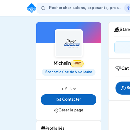
🎪
Stand
Bonj
sta
Michelin
puis
PRO
⭐
💡
Cet
Économie Sociale & Solidaire
D
S
+ Suivre
✉️ Contacter
Gérer la page
👥
Profils liés