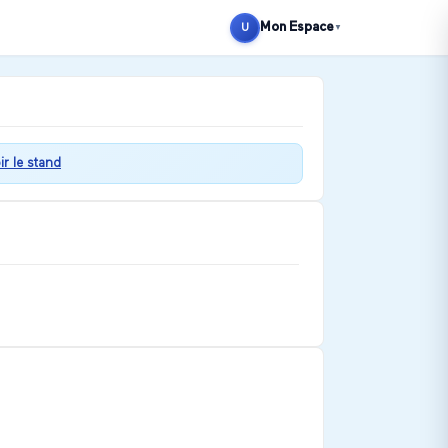
Mon Espace
U
▼
ir le stand