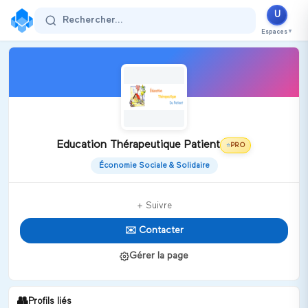
U
Rechercher...
Espaces
▼
Education Thérapeutique Patient
PRO
⭐
Économie Sociale & Solidaire
+ Suivre
✉️ Contacter
Gérer la page
👥
Profils liés