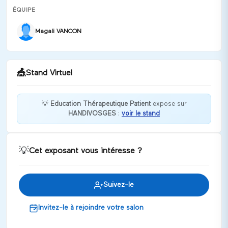
ÉQUIPE
Magali VANCON
🎪
Stand Virtuel
💡
Education Thérapeutique Patient
expose sur
HANDIVOSGES
:
voir le stand
Vous avez besoin de renseignements sur l'ETP?
nous sommes là pour vous aider
Discuter
💡
Cet exposant vous intéresse ?
Suivez-le
Invitez-le à rejoindre votre salon