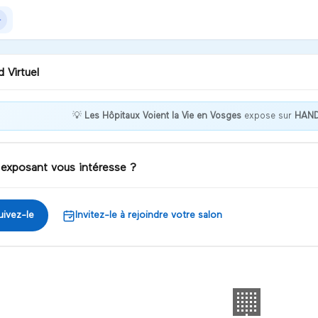
 Virtuel
💡
Les Hôpitaux Voient la Vie en Vosges
expose sur
HAN
nvenue chez Les Hôpitaux
nt la Vie en Vosges !
 exposant vous intéresse ?
iscuter
uivez-le
Invitez-le à rejoindre votre salon
🏢