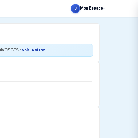
Mon Espace
U
▼
DIVOSGES
:
voir le stand