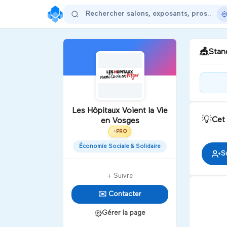
🎪
Stand
Bie
Voie
Les Hôpitaux Voient la Vie
💡
Cet
en Vosges
D
PRO
⭐
Économie Sociale & Solidaire
S
+ Suivre
✉️ Contacter
Gérer la page