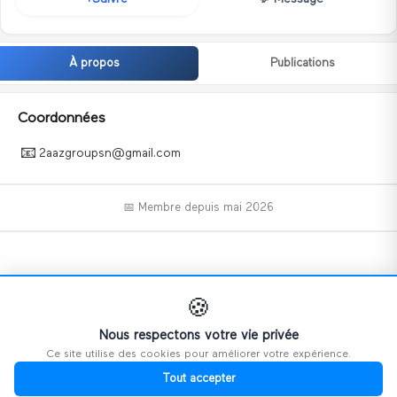
À propos
Publications
Coordonnées
📧
2aazgroupsn@gmail.com
📅 Membre depuis
mai 2026
📝
🍪
Nous respectons votre vie privée
Ce site utilise des cookies pour améliorer votre expérience.
Ce profil n'a pas encore ajouté d'informations.
Tout accepter