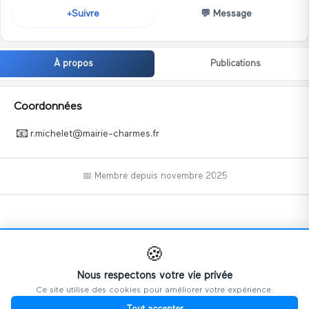
💬
Message
Suivre
+
À propos
Publications
Coordonnées
📧
r.michelet@mairie-charmes.fr
📅 Membre depuis
novembre 2025
📝
🍪
Nous respectons votre vie privée
Ce site utilise des cookies pour améliorer votre expérience.
Ce profil n'a pas encore ajouté d'informations.