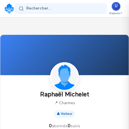
U
Se connecter
Rechercher...
Espaces
▼
Raphaël Michelet
📍
Charmes
👤
Visiteur
0
0
abonnés
suivis