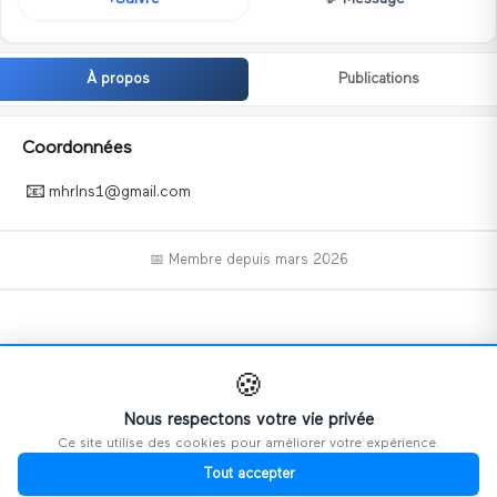
À propos
Publications
Coordonnées
📧
mhrlns1@gmail.com
📅 Membre depuis
mars 2026
📝
🍪
Nous respectons votre vie privée
Ce site utilise des cookies pour améliorer votre expérience.
Ce profil n'a pas encore ajouté d'informations.
Tout accepter