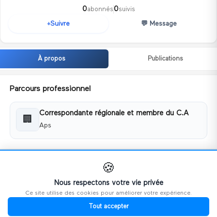
0
0
abonnés
suivis
💬
Message
Suivre
+
À propos
Publications
Parcours professionnel
Correspondante régionale et membre du C.A
🏢
Aps
Coordonnées
🍪
📧
lea.pellecuer@hotmail.fr
Nous respectons votre vie privée
Ce site utilise des cookies pour améliorer votre expérience.
📱
+330644795511
Tout accepter