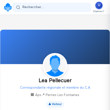
U
Se connecter
Rechercher...
Espaces
▼
Lea Pellecuer
Correspondante régionale et membre du C.A
🏢
Aps
📍
Pernes Les Fontaines
👤
Visiteur