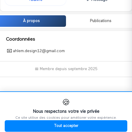
À propos
Publications
Coordonnées
📧
ahlem.design12@gmail.com
📅 Membre depuis
septembre 2025
📝
🍪
Nous respectons votre vie privée
Ce site utilise des cookies pour améliorer votre expérience.
Ce profil n'a pas encore ajouté d'informations.
Tout accepter