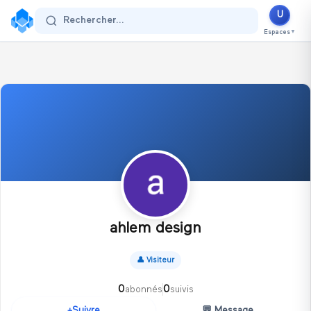
U
Se connecter
Rechercher...
Espaces
▼
ahlem design
👤
Visiteur
0
0
abonnés
suivis
💬
Message
Suivre
+