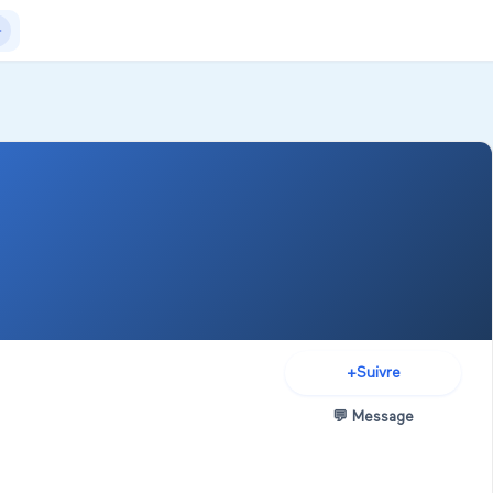
Actualités
+Exposer
+Créer salon
+
Suivre
💬
Message