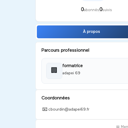
0
0
abonnés
suivis
À propos
Parcours professionnel
formatrice
🏢
adapei 69
Coordonnées
📧
cbourdin@adapei69.fr
📅 Mem