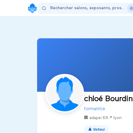
chloé Bourdin
formatrice
🏢
adapei 69
📍
lyon
👤
Visiteur