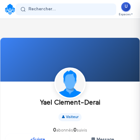
U
Se connecter
Rechercher...
Espaces
▼
Yael Clement-Derai
👤
Visiteur
0
0
abonnés
suivis
💬
Message
Suivre
+