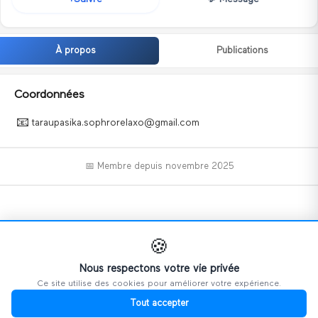
À propos
Publications
Coordonnées
📧
taraupasika.sophrorelaxo@gmail.com
📅 Membre depuis
novembre 2025
📝
🍪
Nous respectons votre vie privée
Ce site utilise des cookies pour améliorer votre expérience.
Ce profil n'a pas encore ajouté d'informations.
Tout accepter