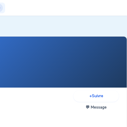
Actualités
+Exposer
+Créer salon
+
Suivre
💬
Message