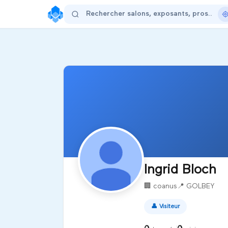
Ingrid Bloch
🏢
coanus
📍
GOLBEY
👤
Visiteur