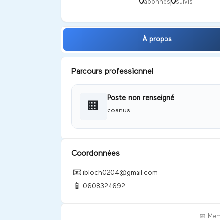
0
0
abonnés
suivis
À propos
Parcours professionnel
Poste non renseigné
🏢
coanus
Coordonnées
📧
ibloch0204@gmail.com
📱
0608324692
📅 Mem