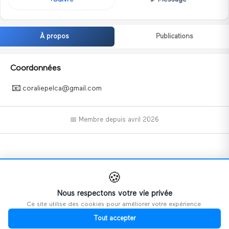
À propos
Publications
Coordonnées
📧
coraliepelca@gmail.com
📅 Membre depuis
avril 2026
📝
🍪
Nous respectons votre vie privée
Ce site utilise des cookies pour améliorer votre expérience.
Ce profil n'a pas encore ajouté d'informations.
Tout accepter