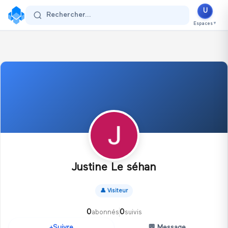
U
Se connecter
Rechercher...
Espaces
▼
Justine Le séhan
👤
Visiteur
0
0
abonnés
suivis
💬
Message
Suivre
+