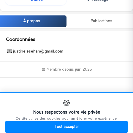
À propos
Publications
Coordonnées
📧
justinelesehan@gmail.com
📅 Membre depuis
juin 2025
📝
🍪
Nous respectons votre vie privée
Ce site utilise des cookies pour améliorer votre expérience.
Ce profil n'a pas encore ajouté d'informations.
Tout accepter