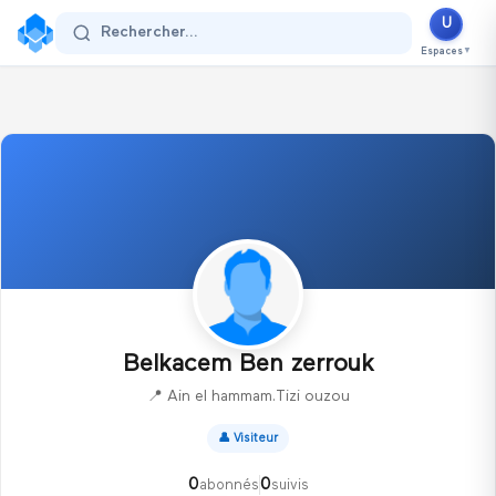
U
Se connecter
Rechercher...
Espaces
▼
Belkacem Ben zerrouk
📍
Ain el hammam.Tizi ouzou
👤
Visiteur
0
0
abonnés
suivis