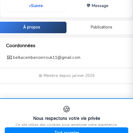
💬
Message
Suivre
+
À propos
Publications
Coordonnées
📧
belkacembenzerrouk11@gmail.com
📅 Membre depuis
janvier 2026
📝
🍪
Nous respectons votre vie privée
Ce site utilise des cookies pour améliorer votre expérience.
Ce profil n'a pas encore ajouté d'informations.