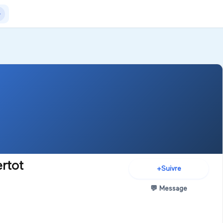
Actualités
+Exposer
+Créer salon
rtot
+
Suivre
💬
Message