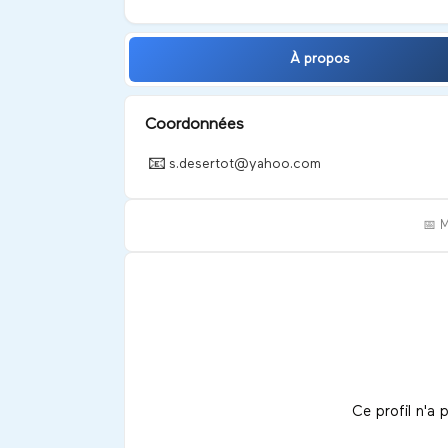
À propos
Coordonnées
📧
s.desertot@yahoo.com
📅 
Ce profil n'a 