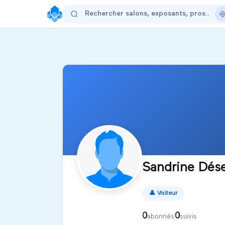
Sandrine Dése
👤
Visiteur
0
0
abonnés
suivis