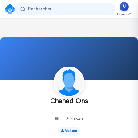
U
Se connecter
Rechercher...
Espaces
▼
Chahed Ons
.......
🏢
.....
📍
Nabeul
👤
Visiteur