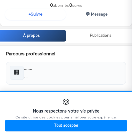
0
0
abonnés
suivis
💬
Message
Suivre
+
À propos
Publications
Parcours professionnel
.......
🏢
.....
Coordonnées
🍪
📧
chahedons9@gmail.com
Nous respectons votre vie privée
Ce site utilise des cookies pour améliorer votre expérience.
📱
28140692
Tout accepter