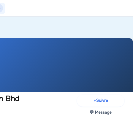
Actualités
+Exposer
+Créer salon
n Bhd
+
Suivre
💬
Message