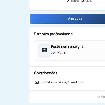
0
0
abonnés
suivis
À propos
Parcours professionnel
Poste non renseigné
🏢
JomMahir
Coordonnées
📧
jommahir.malaysia@gmail.com
📅 Me