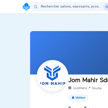
Jom Mahir Sd
🏢
JomMahir
📍
Skudai
👤
Visiteur