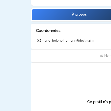
À propos
Coordonnées
📧
marie-helene.homerin@hotmail.fr
📅 Mem
Ce profil n'a 