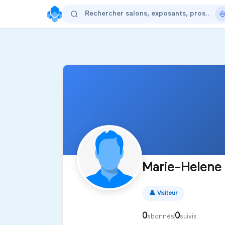
Marie-Helen
👤
Visiteur
0
0
abonnés
suivis