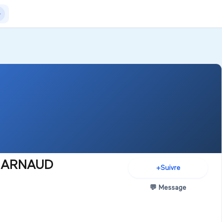
Actualités
+Exposer
+Créer salon
e ARNAUD
+
Suivre
💬
Message