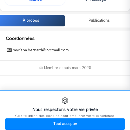
À propos
Publications
Coordonnées
📧
myriana.bernard@hotmail.com
📅 Membre depuis
mars 2026
📝
🍪
Nous respectons votre vie privée
Ce site utilise des cookies pour améliorer votre expérience.
Ce profil n'a pas encore ajouté d'informations.
Tout accepter