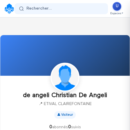
U
Se connecter
Rechercher...
Espaces
▼
de angeli Christian De Angeli
📍
ETIVAL CLAIREFONTAINE
👤
Visiteur
0
0
abonnés
suivis