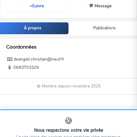
💬
Message
Suivre
+
À propos
Publications
Coordonnées
📧
deangeli.christian@neuf.fr
📱
0683701529
📅 Membre depuis
novembre 2025
📝
🍪
Nous respectons votre vie privée