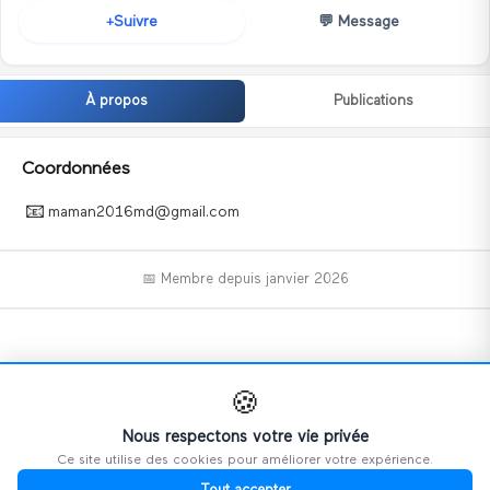
💬
Message
Suivre
+
À propos
Publications
Coordonnées
📧
maman2016md@gmail.com
📅 Membre depuis
janvier 2026
📝
🍪
Nous respectons votre vie privée
Ce site utilise des cookies pour améliorer votre expérience.
Ce profil n'a pas encore ajouté d'informations.