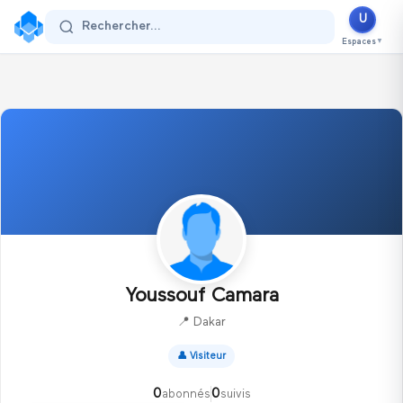
U
Se connecter
Rechercher...
Espaces
▼
Youssouf Camara
📍
Dakar
👤
Visiteur
0
0
abonnés
suivis