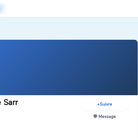
Actualités
+Exposer
+Créer salon
 Sarr
+
Suivre
💬
Message