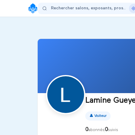
Lamine Gueye
👤
Visiteur
0
0
abonnés
suivis