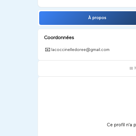
À propos
Coordonnées
📧
lacoccinelledoree@gmail.com
📅 
Ce profil n'a 