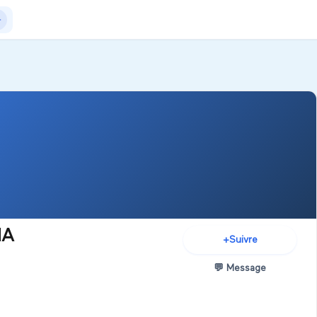
Actualités
+Exposer
+Créer salon
NA
+
Suivre
💬
Message