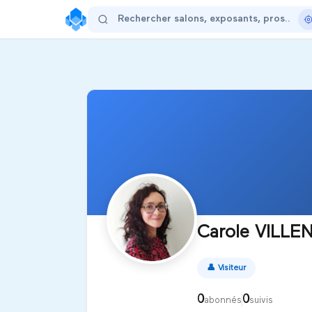
Carole VILLE
👤
Visiteur
0
0
abonnés
suivis