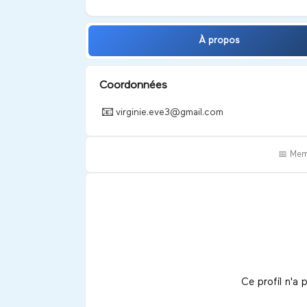
À propos
Coordonnées
📧
virginie.eve3@gmail.com
📅 Mem
Ce profil n'a 