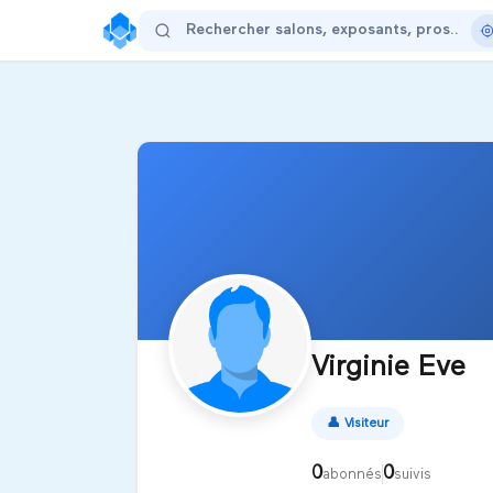
Virginie Eve
👤
Visiteur
0
0
abonnés
suivis