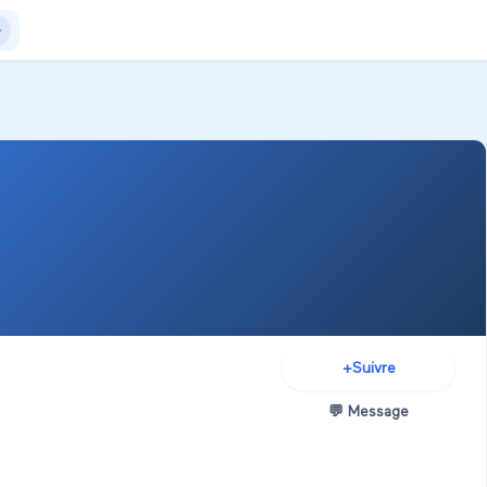
Actualités
+Exposer
+Créer salon
+
Suivre
💬
Message