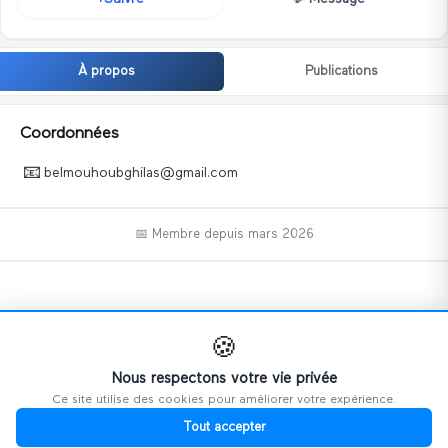
À propos
Publications
Coordonnées
📧
belmouhoubghilas@gmail.com
📅 Membre depuis
mars 2026
📝
🍪
Nous respectons votre vie privée
Ce site utilise des cookies pour améliorer votre expérience.
Ce profil n'a pas encore ajouté d'informations.
Tout accepter