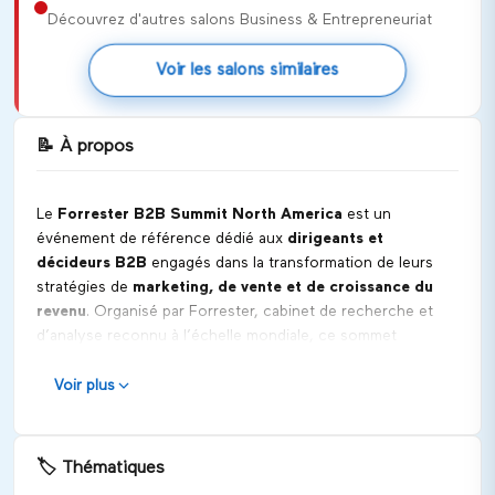
Découvrez d'autres salons Business & Entrepreneuriat
Voir les salons similaires
📝
À propos
Le
Forrester B2B Summit North America
est un
événement de référence dédié aux
dirigeants et
décideurs B2B
engagés dans la transformation de leurs
stratégies de
marketing, de vente et de croissance du
revenu
. Organisé par Forrester, cabinet de recherche et
d’analyse reconnu à l’échelle mondiale, ce sommet
s’appuie sur des données, des études et des retours
d’expérience concrets pour accompagner les entreprises
Voir plus
dans un environnement B2B en mutation rapide.
Le sommet s’adresse aux organisations confrontées à des
🏷️
Thématiques
acheteurs B2B plus autonomes, plus informés et plus