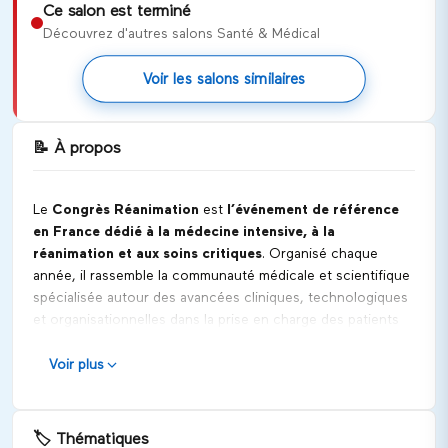
Ce salon est terminé
Découvrez d'autres salons Santé & Médical
Voir les salons similaires
📝
À propos
Le
Congrès Réanimation
est
l’événement de référence
en France dédié à la médecine intensive, à la
réanimation et aux soins critiques
. Organisé chaque
année, il rassemble la communauté médicale et scientifique
spécialisée autour des avancées cliniques, technologiques
et organisationnelles dans la prise en charge des patients
en situation critique.
Voir plus
Positionnement et vocation
Le Congrès Réanimation se positionne comme une
plateforme scientifique, médicale et pédagogique de
🏷️
Thématiques