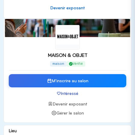
Mobilier design et contemporain
Devenir exposant
Éclairage et solutions lumineuses
Cadeaux, souvenirs et accessoires uniques
Textiles et tissus pour la décoration
Industries de l'accueil et de la restauration
Publics cibles
MAISON & OBJET s'adresse exclusivement à un public
MAISON & OBJET
professionnel, comprenant :
maison
Vérifié
Décorateurs et designers d'intérieur
Architectes
M'inscrire au salon
Distributeurs et détaillants
Intéressé
Fabricants et marques de mobilier
Professionnels de l'hôtellerie et de la restauration
Devenir exposant
Valeur ajoutée et expérience salon
Gérer le salon
Au-delà de l'exposition, MAISON & OBJET propose :
Des conférences enrichissantes avec des intervenants
Lieu