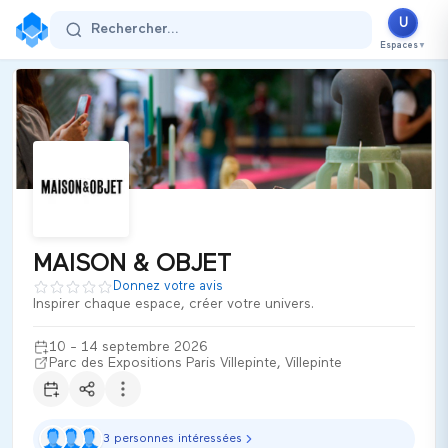
MAISON & OBJET
U
Rechercher...
10 - 14 septembre 2026
Espaces
▼
Parc des Expositions Paris Villepinte
Villepinte
France
Secteur d'activité :
maison
Thématiques
Decoration, Home & Office Design, Furniture, Lighting
Gifts & Souvenirs
Textiles - Fabrics for Decoration
Catering & Hospitality Industries
**MAISON & OBJET** est le **salon professionnel incontournable
Ultiplace
MAISON & OBJET
Donnez votre avis
Inspirer chaque espace, créer votre univers.
10 - 14 septembre 2026
Parc des Expositions Paris Villepinte, Villepinte
3 personnes intéressées