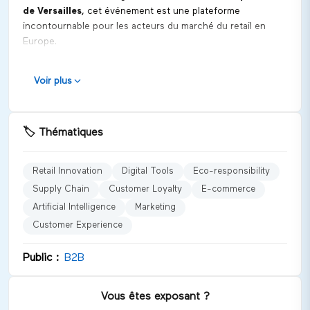
de Versailles
, cet événement est une plateforme
incontournable pour les acteurs du marché du retail en
Europe.
Positionnement et vocation
Voir plus
Tech For Retail 2026
se positionne comme un catalyseur
d'innovations technologiques et éco-responsables, dédié
exclusivement au secteur du retail. Le salon vise à
🏷️
Thématiques
présenter des solutions qui améliorent non seulement
l'efficacité commerciale mais aussi l'impact environnemental
des entreprises.
Retail Innovation
Digital Tools
Eco-responsibility
Supply Chain
Customer Loyalty
E-commerce
Univers et catégories représentées
Artificial Intelligence
Marketing
Le salon couvre divers aspects du commerce, notamment :
Customer Experience
Innovation Retail
Outils numériques
Public :
B2B
Responsabilité écologique
Chaîne d'approvisionnement
Vous êtes exposant ?