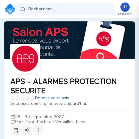
APS - ALARMES PROTECTION SECURI
U
Rechercher...
28 - 30 septembre 2027
Espaces
▼
Paris Expo Porte de Versailles
Paris
France
Secteur d'activité :
defense
Thématiques
B2B
Protection civile
Sécurité privée
Drones
Surveillance
APS - ALARMES PROTECTION SECURITE est le salon professionnel
APS - ALARMES PROTECTION
Ultiplace
SECURITE
Donnez votre avis
Sécurisez demain, innovez aujourd'hui.
28 - 30 septembre 2027
Paris Expo Porte de Versailles, Paris