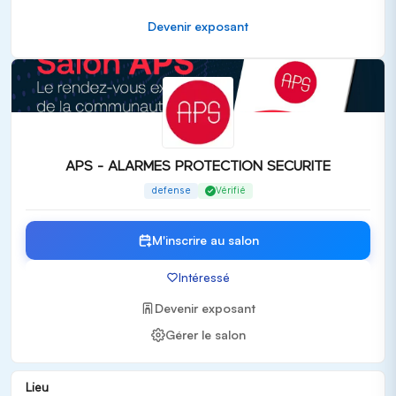
pare-balles et des dispositifs de sécurité électronique
Devenir exposant
Publics cibles
Le salon
APS
s'adresse principalement à :
Responsables de la sécurité des entreprises
Professionnels de la protection civile
Fournisseurs de solutions de sécurité
Decideurs et influenceurs dans le domaine de la
APS - ALARMES PROTECTION SECURITE
sécurité
defense
Vérifié
Valeur ajoutée et expérience salon
M'inscrire au salon
APS
offre une expérience enrichissante avec :
Des conférences et ateliers animés par des experts du
Intéressé
secteur
Devenir exposant
Des démonstrations de produits et technologies de
Gérer le salon
pointe
Opportunités de networking avec des leaders et
innovateurs du marché de la sécurité
Lieu