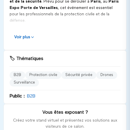
et de la sécurité
. Prévu pour se dérouler à
Paris
, au
Paris
Expo Porte de Versailles
, cet événement est essentiel
pour les professionnels de la protection civile et de la
défense.
Positionnement et vocation
Voir plus
L'édition 2027 de
APS
se présente comme un rendez-vous
incontournable pour les professionnels du secteur de la
sécurité, offrant une plateforme idéale pour découvrir des
🏷️
Thématiques
solutions innovantes, échanger avec des experts et
développer des partenariats stratégiques.
B2B
Protection civile
Sécurité privée
Drones
Univers et catégories représentées
Surveillance
APS couvre divers domaines essentiels à la sécurité et à la
sûreté, à savoir :
Public :
B2B
Solutions de surveillance et de contrôle d'accès
Technologies de protection contre les actes de
Vous êtes exposant ?
malveillance
Créez votre stand virtuel et présentez vos solutions aux
Produits de sécurité innovants, tels que des vêtements
visiteurs de ce salon.