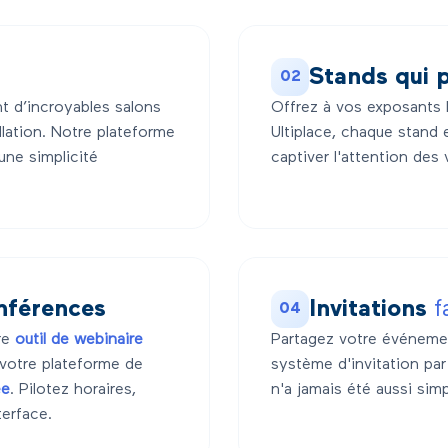
Stands qui 
02
nt d’incroyables salons
Offrez à vos exposants l
allation. Notre plateforme
Ultiplace, chaque stand
 une simplicité
captiver l'attention des 
nférences
Invitations
f
04
tre
outil de webinaire
Partagez votre événemen
votre plateforme de
système d'invitation par 
ée
. Pilotez horaires,
n'a jamais été aussi simp
terface.