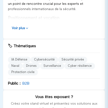
un point de rencontre crucial pour les experts et
professionnels internationaux de la sécurité.
Positionnement et vocation
Milipol 2027 se positionne comme un leader mondial dans
Voir plus
la promotion des technologies de sécurité et de défense.
L'objectif principal du salon est de renforcer la sécurité
intérieure des États, tout en favorisant les échanges entre
🏷️
Thématiques
acteurs mondiaux du domaine.
Univers et catégories représentées
IA Défense
Cybersécurité
Sécurité privée
Le salon couvre divers domaines clés de la sécurité,
Naval
Drones
Surveillance
Cyber résilience
notamment :
Protection civile
IA Défense
Public :
B2B
Cybersécurité
Sécurité privée
Secteur naval
Vous êtes exposant ?
Technologies de drones
Créez votre stand virtuel et présentez vos solutions aux