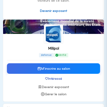
visiteurs de ce salon.
Systèmes de surveillance
Cyber résilience
Devenir exposant
Protection civile
Publics cibles
Milipol s'adresse exclusivement à un public professionnel,
englobant :
Gouvernements et décideurs politiques
Milipol
Forces de l'ordre et services de sécurité
defense
Vérifié
Entreprises spécialisées en défense et sécurité
Experts en cybersécurité et résilience
M'inscrire au salon
Valeur ajoutée et expérience salon
Intéressé
En plus de l'exposition de technologies avancées, Milipol
2027 offre :
Devenir exposant
Gérer le salon
Des conférences sur les enjeux actuels et futurs de la
sécurité
Ateliers et démos en direct pour tester les nouvelles