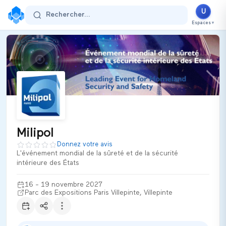
Milipol
U
Rechercher...
16 - 19 novembre 2027
Espaces
▼
Parc des Expositions Paris Villepinte
Villepinte
France
Secteur d'activité :
defense
Thématiques
IA Défense
Cybersécurité
Sécurité privée
Naval
Drones
Surveillance
Cyber résilience
Milipol
Protection civile
Donnez votre avis
L'événement mondial de la sûreté et de la sécurité
Milipol 2027 est le salon professionnel de référence dans le s
intérieure des États
Ultiplace
16 - 19 novembre 2027
Parc des Expositions Paris Villepinte, Villepinte