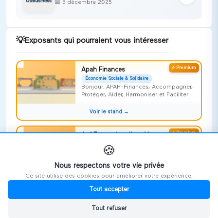
📅
5 décembre 2025
💡
Exposants qui pourraient vous intéresser
⭐ Premium
Apah Finances
Économie Sociale & Solidaire
Bonjour. APAH-Finances, Accompagner,
Protéger, Aider, Harmoniser et Faciliter
Voir le stand →
⭐ Premium
Apf France handicap Vosges
Économie Sociale & Solidaire
🍪
Risquer l'impossible !
Nous respectons votre vie privée
Voir le stand →
Ce site utilise des cookies pour améliorer votre expérience.
Tout accepter
⭐ Premium
Repideodat
Économie Sociale & Solidaire
Tout refuser
On ne naît pas aidant, on le devient,
souvent sans le savoir