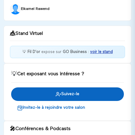
Elkamel Rawend
🎪
Stand Virtuel
💡
Fil D'or
expose sur
GO Business
:
voir le stand
Bienvenue chez Fil D'or !
💡
Cet exposant vous intéresse ?
Discuter
Suivez-le
Invitez-le à rejoindre votre salon
🎤
Conférences & Podcasts