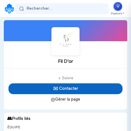
U
Rechercher...
Espaces
▼
Fil D'or
+ Suivre
✉️ Contacter
Gérer la page
👥
Profils liés
ÉQUIPE