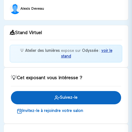
Alexis Deveau
🎪
Stand Virtuel
💡
Atelier des lumières
expose sur
Odyssée
:
voir le
stand
Embarquez pour la lune !
Discuter
💡
Cet exposant vous intéresse ?
Suivez-le
Invitez-le à rejoindre votre salon