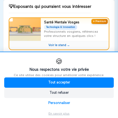
💡
Exposants qui pourraient vous intéresser
⭐ Premium
Santé Mentale Vosges
Technologie & Innovation
Professionnels vosgiens, référencez
votre structure en quelques clics !
Voir le stand →
REALITY AGENCY
🍪
Technologie & Innovation
Nous respectons votre vie privée
Voir le stand →
Ce site utilise des cookies pour améliorer votre expérience.
Tout accepter
⭐ Premium
Apah Finances
Économie Sociale & Solidaire
Tout refuser
Bonjour. APAH-Finances, Accompagner,
Protéger, Aider, Harmoniser et Faciliter
Personnaliser
Voir le stand →
En savoir plus