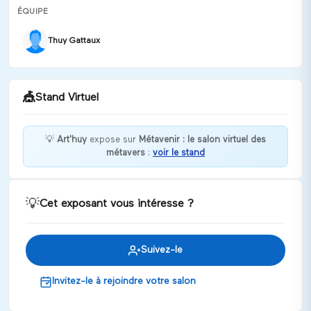
ÉQUIPE
Thuy Gattaux
🎪
Stand Virtuel
💡
Art'huy
expose sur
Métavenir : le salon virtuel des
métavers
:
voir le stand
Bienvenue chez Art'huy !
Discuter
💡
Cet exposant vous intéresse ?
Suivez-le
Invitez-le à rejoindre votre salon