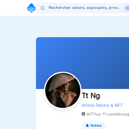
Tt Ng
Artiste Peintre & NFT
🏢
ArT'huy
📍
Luxembourg
👤
Visiteur