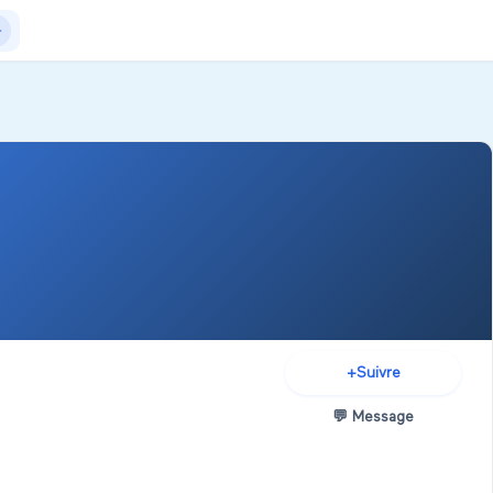
Actualités
+Exposer
+Créer salon
+
Suivre
💬
Message