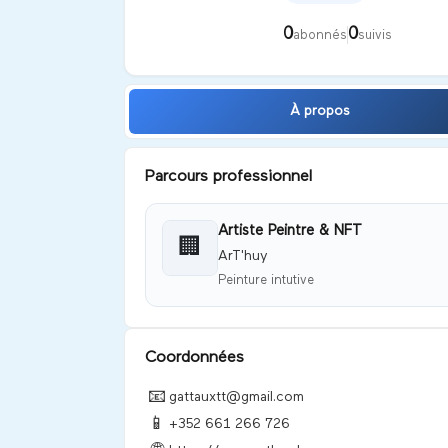
0
0
abonnés
suivis
À propos
Parcours professionnel
Artiste Peintre & NFT
🏢
ArT'huy
Peinture intutive
Coordonnées
📧
gattauxtt@gmail.com
📱
+352 661 266 726