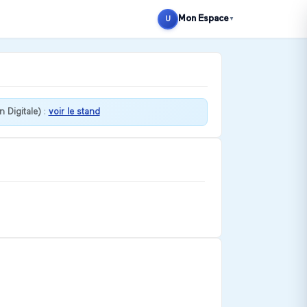
Mon Espace
U
▼
n Digitale)
:
voir le stand