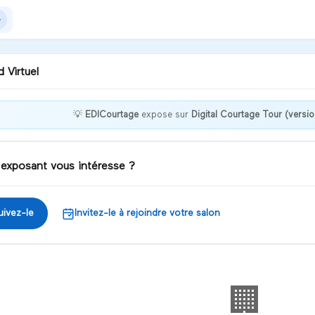
 Virtuel
💡
EDICourtage
expose sur
Digital Courtage Tour (versio
jour, besoin de gagner du
ps en gestion et en
nistratif ?
 exposant vous intéresse ?
iscuter
uivez-le
Invitez-le à rejoindre votre salon
🏢