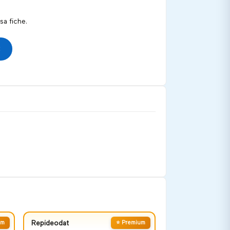
a fiche.
um
Repideodat
⭐ Premium