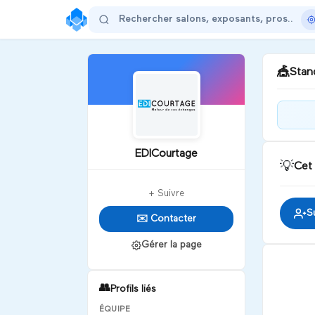
🎪
Stand
Bon
tem
EDICourtage
admi
💡
Cet
D
+ Suivre
S
✉️ Contacter
Gérer la page
👥
Profils liés
ÉQUIPE