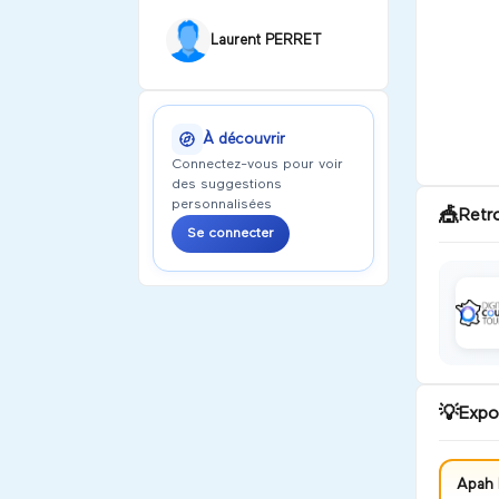
Laurent PERRET
À découvrir
Connectez-vous pour voir
des suggestions
personnalisées
🎪
Retr
Se connecter
💡
Expo
Apah 