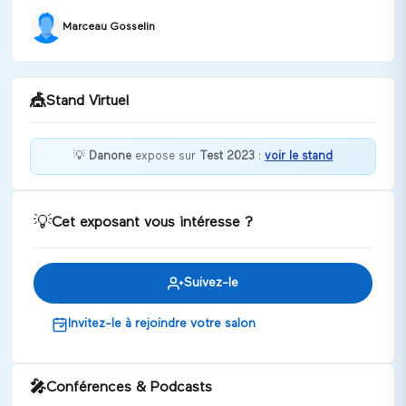
Marceau Gosselin
🎪
Stand Virtuel
💡
Danone
expose sur
Test 2023
:
voir le stand
Bonjour, bienvenue sur mon stand !
💡
Cet exposant vous intéresse ?
Discuter
Suivez-le
Invitez-le à rejoindre votre salon
🎤
Conférences & Podcasts