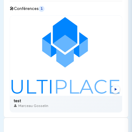
🎤
Conférences
1
test
👤
Marceau Gosselin