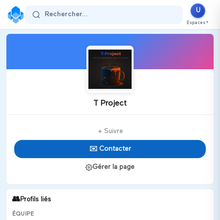
U
Rechercher...
Espaces
▼
T Project
+ Suivre
✉️ Contacter
Gérer la page
👥
Profils liés
ÉQUIPE