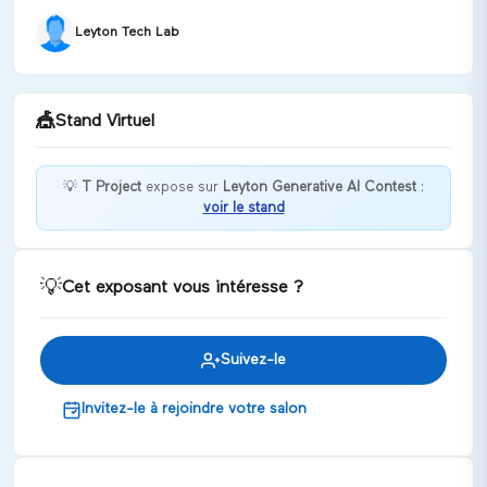
Leyton Tech Lab
🎪
Stand Virtuel
💡
T Project
expose sur
Leyton Generative AI Contest
:
voir le stand
Bienvenue chez T Project !
Discuter
💡
Cet exposant vous intéresse ?
Suivez-le
Invitez-le à rejoindre votre salon