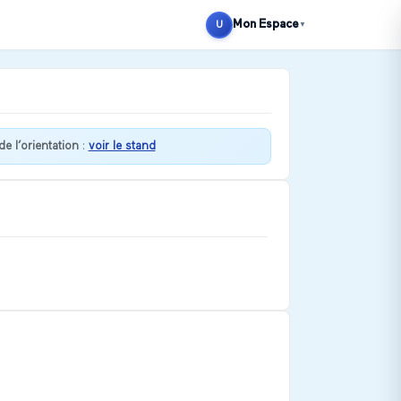
Mon Espace
U
▼
e l’orientation
:
voir le stand