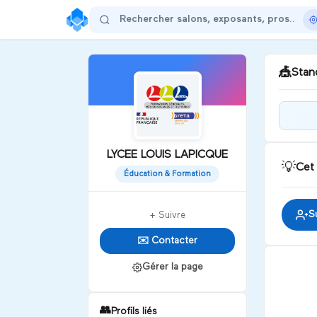
🎪
Stand
Bie
LAP
LYCEE LOUIS LAPICQUE
💡
Cet
Éducation & Formation
D
S
+ Suivre
✉️ Contacter
Gérer la page
👥
Profils liés