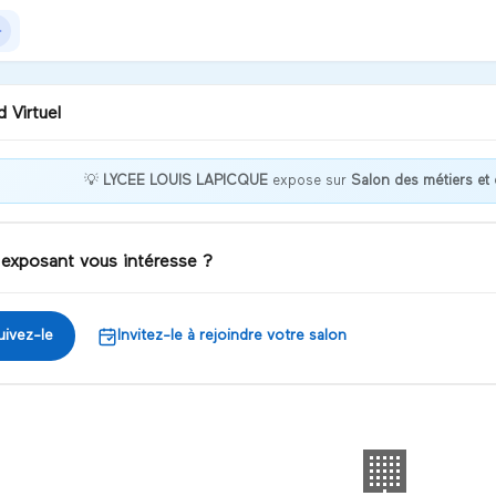
 Virtuel
💡
LYCEE LOUIS LAPICQUE
expose sur
Salon des métiers et d
nvenue chez LYCEE LOUIS
ICQUE !
 exposant vous intéresse ?
iscuter
uivez-le
Invitez-le à rejoindre votre salon
🏢