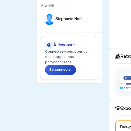
ÉQUIPE
Stephanie Noel
À découvrir
Connectez-vous pour voir
🎪
Retr
des suggestions
personnalisées
Se connecter
💡
Expo
Dys-p