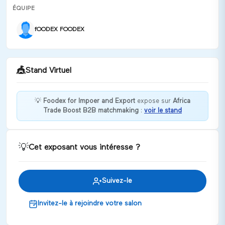
ÉQUIPE
fOODEX FOODEX
🎪
Stand Virtuel
💡
Foodex for Impoer and Export
expose sur
Africa
Trade Boost B2B matchmaking
:
voir le stand
foodex company specialise in frozen fruits and
vegetables pdf
Discuter
💡
Cet exposant vous intéresse ?
Suivez-le
Invitez-le à rejoindre votre salon