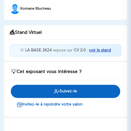
Romane Blucheau
🎪
Stand Virtuel
💡
LA BASE 2K24
expose sur
CV 2.0
:
voir le stand
Bienvenue au poste de CHEF DE PROJET
RÉOUVERTURE chez LA BASE 2K24
💡
Cet exposant vous intéresse ?
Discuter
Suivez-le
Invitez-le à rejoindre votre salon