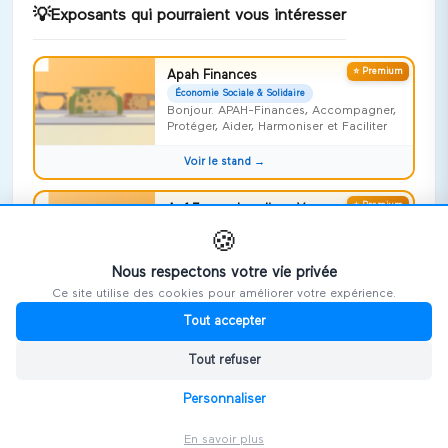
💡
Exposants qui pourraient vous intéresser
⭐ Premium
Apah Finances
Économie Sociale & Solidaire
Bonjour. APAH-Finances, Accompagner,
Protéger, Aider, Harmoniser et Faciliter
Voir le stand →
⭐ Premium
Apf France handicap Vosges
Économie Sociale & Solidaire
🍪
Risquer l'impossible !
Nous respectons votre vie privée
Voir le stand →
Ce site utilise des cookies pour améliorer votre expérience.
Tout accepter
⭐ Premium
Repideodat
Économie Sociale & Solidaire
Tout refuser
On ne naît pas aidant, on le devient,
souvent sans le savoir
Personnaliser
Voir le stand →
En savoir plus