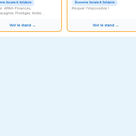
mie Sociale & Solidaire
Économie Sociale & Solidaire
r. APAH-Finances,
Risquer l'impossible !
agner, Protéger, Aider,
iser et Faciliter
Voir le stand →
Voir le stand →