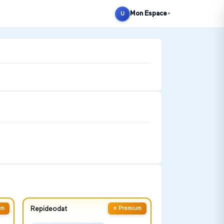
Mon Espace
U
▼
um
Repideodat
⭐ Premium