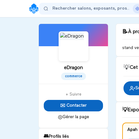
📝
À pr
stand 
💡
Cet
eDragon
commerce
S
+ Suivre
✉️ Contacter
💡
Expo
Gérer la page
Apah 
👥
Profils liés