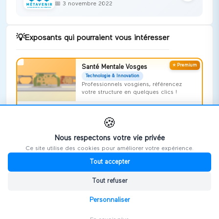
📅
3 novembre 2022
💡
Exposants qui pourraient vous intéresser
⭐ Premium
Santé Mentale Vosges
Technologie & Innovation
Professionnels vosgiens, référencez
votre structure en quelques clics !
Voir le stand →
🍪
REALITY AGENCY
Nous respectons votre vie privée
Technologie & Innovation
Ce site utilise des cookies pour améliorer votre expérience.
Voir le stand →
Tout accepter
Art'huy
Tout refuser
Technologie & Innovation
Personnaliser
Voir le stand →