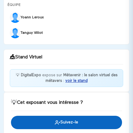
ÉQUIPE
Yoann Leroux
Tanguy Villiot
🎪
Stand Virtuel
💡
DigitalExpo
expose sur
Métavenir : le salon virtuel des
métavers
:
voir le stand
Bienvenue chez DigitalExpo !
Discuter
💡
Cet exposant vous intéresse ?
Suivez-le