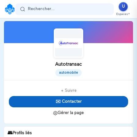
U
Rechercher...
Espaces
▼
Autotransac
automobile
+ Suivre
✉️ Contacter
Gérer la page
👥
Profils liés