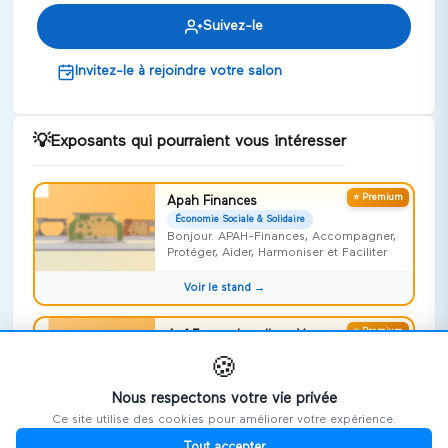
Suivez-le
Invitez-le à rejoindre votre salon
💡
Exposants qui pourraient vous intéresser
⭐ Premium
Apah Finances
Économie Sociale & Solidaire
Bonjour. APAH-Finances, Accompagner,
Protéger, Aider, Harmoniser et Faciliter
Voir le stand →
⭐ Premium
Apf France handicap Vosges
Économie Sociale & Solidaire
🍪
Risquer l'impossible !
Nous respectons votre vie privée
Voir le stand →
Ce site utilise des cookies pour améliorer votre expérience.
Tout accepter