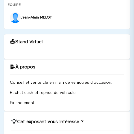
ÉQUIPE
Jean-Alain MELOT
🎪
Stand Virtuel
📝
À propos
Bienvenue chez Autotransac !
Conseil et vente clé en main de véhicules d'occasion.
Discuter
Rachat cash et reprise de véhicule.
Financement.
💡
Cet exposant vous intéresse ?