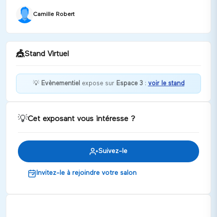
Camille Robert
🎪
Stand Virtuel
💡
Evènementiel
expose sur
Espace 3
:
voir le stand
Bienvenue chez Evènementiel !
💡
Cet exposant vous intéresse ?
Discuter
Suivez-le
Invitez-le à rejoindre votre salon