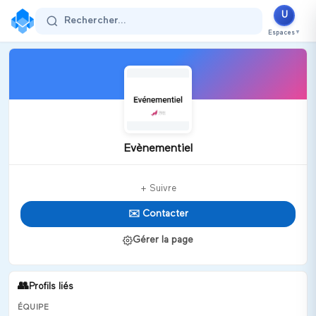
U
Rechercher...
Espaces
▼
Evènementiel
+ Suivre
✉️ Contacter
Gérer la page
👥
Profils liés
ÉQUIPE