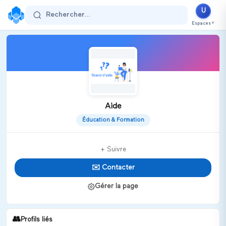
U
Rechercher...
Espaces
▼
Aide
Éducation & Formation
+ Suivre
✉️ Contacter
Gérer la page
👥
Profils liés