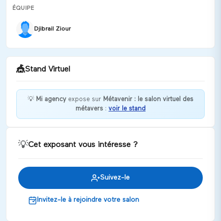
ÉQUIPE
Djibrail Ziour
🎪
Stand Virtuel
💡
Mi agency
expose sur
Métavenir : le salon virtuel des
métavers
:
voir le stand
Bienvenue chez Mi agency !
Discuter
💡
Cet exposant vous intéresse ?
Suivez-le
Invitez-le à rejoindre votre salon