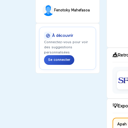
Fenotoky Mahefasoa
À découvrir
Connectez-vous pour voir
des suggestions
personnalisées
🎪
Retr
Se connecter
💡
Expo
Apah 