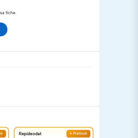
a fiche.
um
Repideodat
⭐ Premium