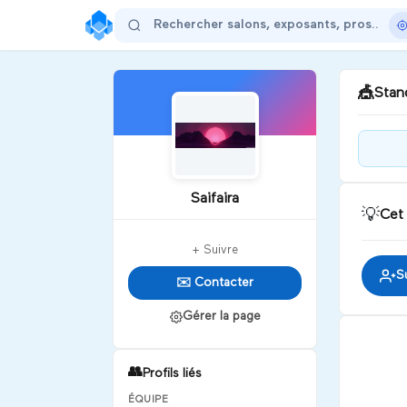
🎪
Stand
Bien
Saifaira
💡
Cet
D
+ Suivre
S
✉️ Contacter
Gérer la page
👥
Profils liés
ÉQUIPE