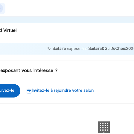
 Virtuel
💡
Saifaira
expose sur
Saifaira&GuiDuChoix202
venue chez Saifaira !
 exposant vous intéresse ?
iscuter
uivez-le
Invitez-le à rejoindre votre salon
🏢