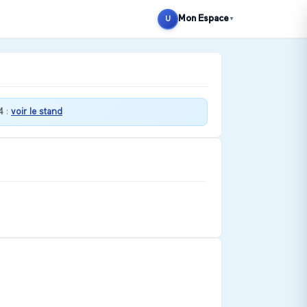
Mon Espace
U
▼
4
:
voir le stand